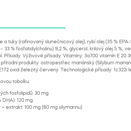
eje a tuky (rafinovaný slunečnicový olej), rybí olej (35 % EPA
 – 33 % fosfatidylcholinu) 9,2 %, glycerol, krilový olej 5 %, 
tol. Přísady: Výživové přísady: Vitamíny: 3a700 vitamín E 2
přírodní produkty: ostropestřec mariánský (Silybum marianu
172 oxid železitý červený. Technologické přísady: 1c322i le
novou tobolku:
vých fosfolipidů: 30 mg
% DHA): 120 mg
– extrakt: 100 mg (80 mg silymarinu)