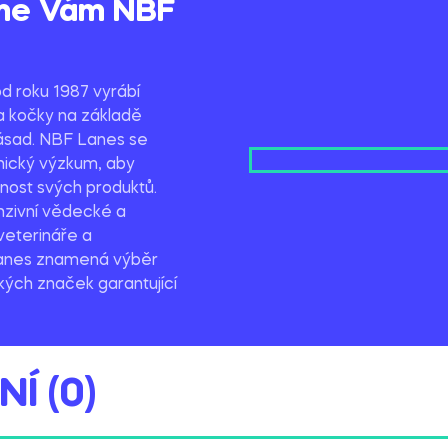
me Vám NBF
od roku 1987 vyrábí
a kočky na základě
zásad. NBF Lanes se
inický výzkum, aby
nost svých produktů.
tenzivní vědecké a
veterináře a
Lanes znamená výběr
kých značek garantující
Í (0)