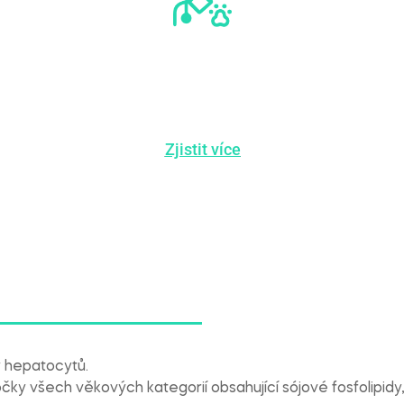
SCHVÁLENO
VETERINÁŘEM
Zjistit více
 hepatocytů.
y všech věkových kategorií obsahující sójové fosfolipidy, ry