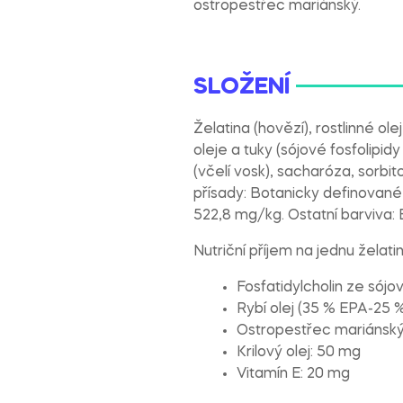
ostropestřec mariánský.
SLOŽENÍ
Želatina (hovězí), rostlinné ol
oleje a tuky (sójové fosfolipidy
(včelí vosk), sacharóza, sorbi
přísady: Botanicky definované 
522,8 mg/kg. Ostatní barviva: E
Nutriční příjem na jednu želati
Fosfatidylcholin ze sójo
Rybí olej (35 % EPA-25 
Ostropestřec mariánský 
Krilový olej: 50 mg
Vitamín E: 20 mg