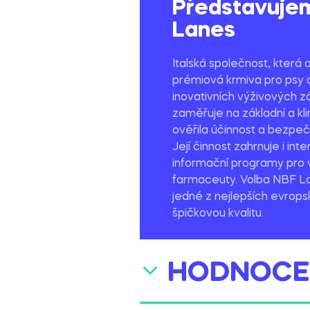
Představuje
Lanes
Italská společnost, která 
prémiová krmiva pro psy 
inovativních výživových 
zaměřuje na základní a kl
ověřila účinnost a bezpeč
Její činnost zahrnuje i in
informační programy pro 
farmaceuty. Volba NBF 
jedné z nejlepších evrops
špičkovou kvalitu.
HODNOCEN