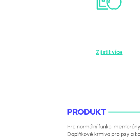
100%
PRÍŘODNÍ
Zjistit více
PRODUKT
Pro normální funkci membrány
Doplňkové krmivo pro psy a kočk