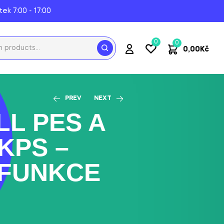
tek 7:00 - 17:00
0
0
0,00
Kč
PREV
NEXT
LL PES A
KPS –
675,00
700,00
Kč
Kč
FUNKCE