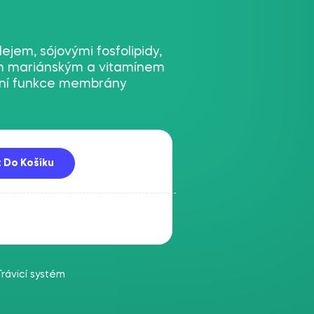
lejem, sójovými fosfolipidy,
em mariánským a vitamínem
lní funkce membrány
t Do Košíku
Trávicí systém