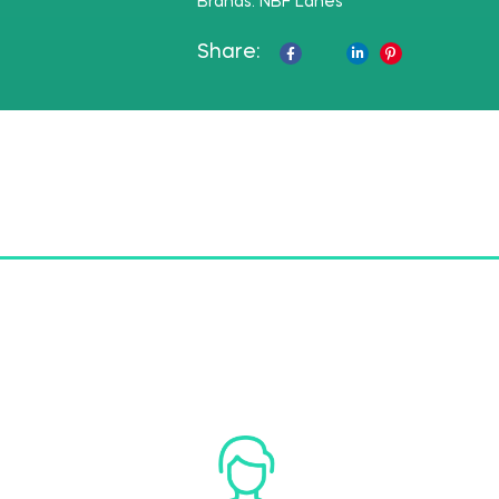
Brands:
NBF Lanes
Share:
Facebook
Twitter
Linkedin
Pinterest