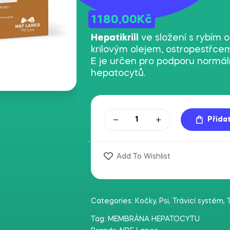
1180,00
Kč
Hepatikrill
ve složení s rybím o
krilovým olejem, ostropestřc
E je určen pro podporu normá
hepatocytů.
Přida
Add To Wishlist
Categories:
Kočky
,
Psi
,
Trávicí systém
,
Tag:
MEMBRÁNA HEPATOCYTU