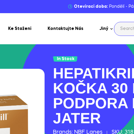
Otevírací doba:
Pondělí - Pá
Ke Stažení
Kontaktujte Nás
Jiný
In Stock
HEPATIKRI
KOČKA 30 
PODPORA 
JATER
Brands:
NBF Lanes
SKU:
318