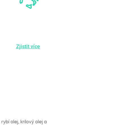
VYROBENO
V ITÁLII
Zjistit více
bí olej, krilový olej a