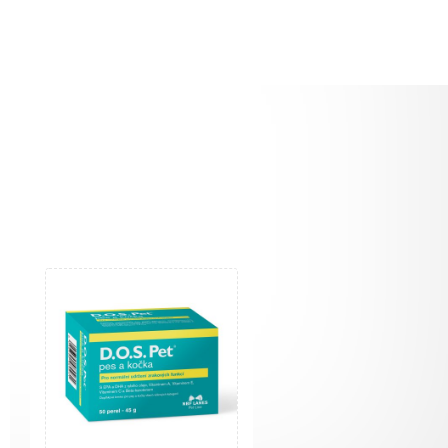
Sakari AI Advisor
Doporučení veterinárních produktů