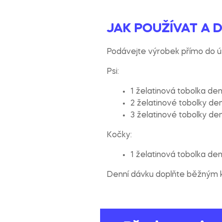
JAK POUŽÍVAT A 
Podávejte výrobek přímo do ús
Psi:
1 želatinová tobolka den
2 želatinové tobolky den
3 želatinové tobolky den
Kočky:
1 želatinová tobolka de
Denní dávku doplňte běžným k