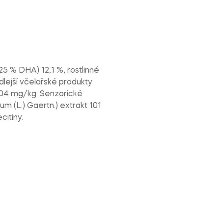
-25 % DHA) 12,1 %, rostlinné
vedlejší včelařské produkty
0 304 mg/kg. Senzorické
m (L.) Gaertn.) extrakt 101
citiny.