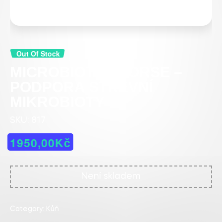
Out Of Stock
MICROBIOTAL HORSE –
PODPORA STŘEVNÍ
MIKROBIOTY
SKU:
817
1950,00
Kč
Není skladem
Category:
Kůň