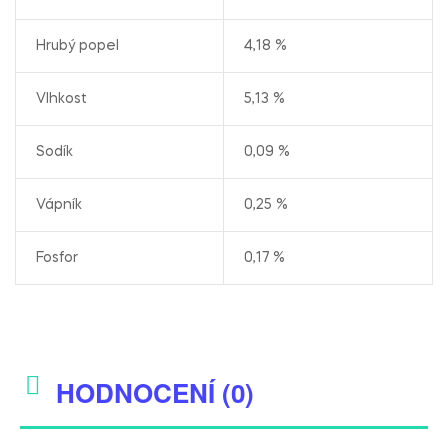
Hrubý popel
4,18 %
Vlhkost
5,13 %
Sodík
0,09 %
Vápník
0,25 %
Fosfor
0,17 %
HODNOCENÍ (0)