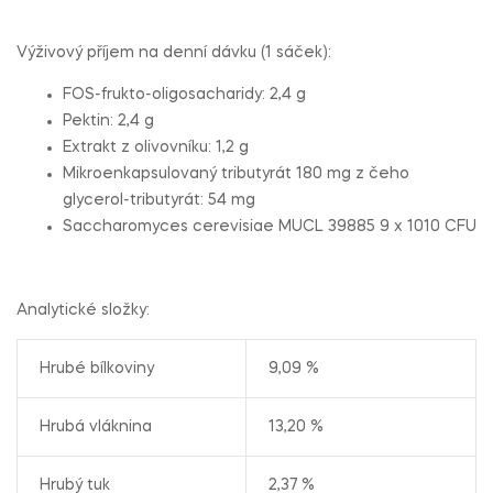
Výživový příjem na denní dávku (1 sáček):
FOS-frukto-oligosacharidy: 2,4 g
Pektin: 2,4 g
Extrakt z olivovníku: 1,2 g
Mikroenkapsulovaný tributyrát 180 mg z čeho
glycerol-tributyrát: 54 mg
Saccharomyces cerevisiae MUCL 39885 9 x 1010 CFU
Analytické složky:
Hrubé bílkoviny
9,09 %
Hrubá vláknina
13,20 %
Hrubý tuk
2,37 %