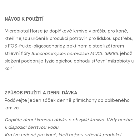
NÁVOD K POUŽITÍ
Microbiotal Horse je doplňkové krmivo v prášku pro koně,
kteří nejsou určeni k produkci potravin pro lidskou spotřebu,
s FOS-frukto-oligosacharidy, pektinem a stabilizátorem
střevní flóry
Saccharomyces cerevisiae MUCL 39885
, jehož
složení podporuje fyziologickou pohodu střevní mikrobioty u
koní.
ZPŮSOB POUŽITÍ A DENNÍ DÁVKA
Podávejte jeden sáček denně přimíchaný do oblíbeného
krmiva.
Doplňte denní krmnou dávku o obvyklé krmivo. Vždy nechte
k dispozici čerstvou vodu.
Krmivo určené pro koně, kteří nejsou určeni k produkci