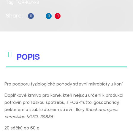
Tag:
TOP-KUN-8
Share:
Facebook
Twitter
Linkedin
Pinterest
POPIS
Sakari AI Advisor
Doporučení veterinárních produktů
Pro podporu fyziologické pohody střevní mikrobioty u koní
Doplňkové krmivo pro koně, kteří nejsou určeni k produkci
potravin pro lidskou spotřebu, s FOS-fruttoligosacharidy,
pektinem a stabilizátorem střevní flóry
Saccharomyces
cerevisiae MUCL 39885
20 sáčků po 60 g