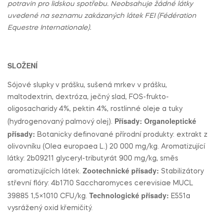
potravin pro lidskou spotřebu. Neobsahuje žádné látky
uvedené na seznamu zakázaných látek FEI (Fédération
Equestre Internationale).
SLOŽENÍ
Sójové slupky v prášku, sušená mrkev v prášku,
maltodextrin, dextróza, ječný slad, FOS-frukto-
oligosacharidy 4%, pektin 4%, rostlinné oleje a tuky
Přísady: Organoleptické
(hydrogenovaný palmový olej).
přísady:
Botanicky definované přírodní produkty: extrakt z
olivovníku (Olea europaea L.) 20 000 mg/kg. Aromatizující
látky: 2b09211 glyceryl-tributyrát 900 mg/kg, směs
Zootechnické přísady:
aromatizujících látek.
Stabilizátory
střevní flóry: 4b1710 Saccharomyces cerevisiae MUCL
Technologické přísady:
39885 1,5×1010 CFU/kg.
E551a
vysrážený oxid křemičitý.