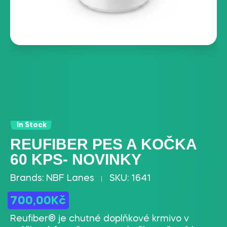
In Stock
REUFIBER PES A KOČKA
60 KPS- NOVINKY
Brands:
NBF Lanes
SKU:
1641
700,00
Kč
Reufiber® je chutné doplňkové krmivo v