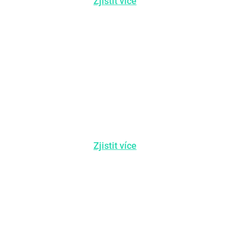
Zjistit více
VYROBENO
V ITÁLII
Zjistit více