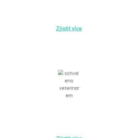
100%
PRÍŘODNÍ
Zjistit více
SCHVÁLENO
VETERINÁŘEM