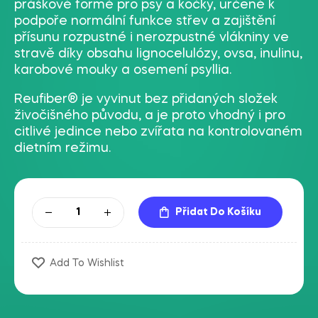
práškové formě pro psy a kočky, určené k
podpoře normální funkce střev a zajištění
přísunu rozpustné i nerozpustné vlákniny ve
stravě díky obsahu lignocelulózy, ovsa, inulinu,
karobové mouky a osemení psyllia.
Reufiber® je vyvinut bez přidaných složek
živočišného původu, a je proto vhodný i pro
citlivé jedince nebo zvířata na kontrolovaném
dietním režimu.
Přidat Do Košíku
Add To Wishlist