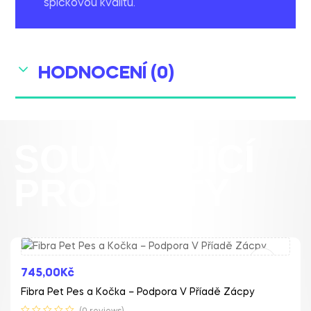
špičkovou kvalitu.
HODNOCENÍ (0)
SOUVISEJÍCÍ
PRODUKTY
Přidat Do Košíku
745,00
Kč
Fibra Pet Pes a Kočka – Podpora V Příadě Zácpy