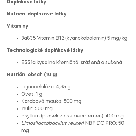
Doplňkové látky
Nutriční doplňkové látky
Vitaminy:
3a835 Vitamin B12 (kyanokobalamin) 5 mg/kg
Technologické doplňkové látky
E551a kyselina křemičitá, srážená a sušená
Nutriční obsah (10 g)
Lignocelulóza: 4,35 g
Oves: 1 g
Karobová mouka: 500 mg
Inulin: 500 mg
Psyllium (prášek z osemení semen): 400 mg
Limosilactobacillus reuteri
NBF DC PRO: 50
mg