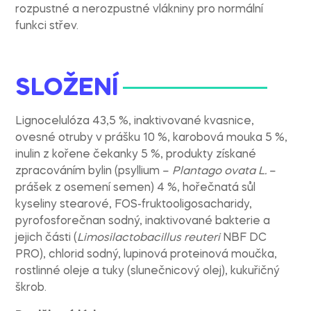
rozpustné a nerozpustné vlákniny pro normální
funkci střev.
SLOŽENÍ
Lignocelulóza 43,5 %, inaktivované kvasnice,
ovesné otruby v prášku 10 %, karobová mouka 5 %,
inulin z kořene čekanky 5 %, produkty získané
zpracováním bylin (psyllium –
Plantago ovata L.
–
prášek z osemení semen) 4 %, hořečnatá sůl
kyseliny stearové, FOS-fruktooligosacharidy,
pyrofosforečnan sodný, inaktivované bakterie a
jejich části (
Limosilactobacillus reuteri
NBF DC
PRO), chlorid sodný, lupinová proteinová moučka,
rostlinné oleje a tuky (slunečnicový olej), kukuřičný
škrob.