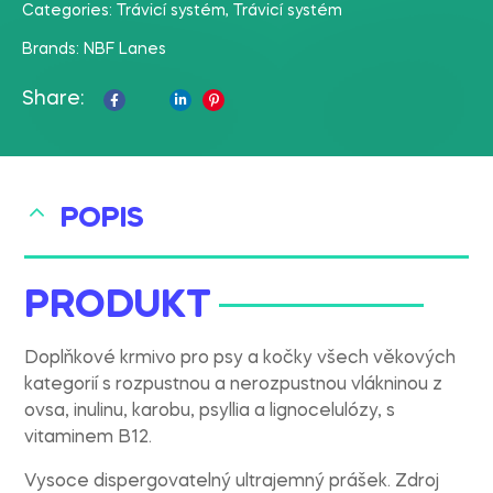
Categories:
Trávicí systém
,
Trávicí systém
Brands:
NBF Lanes
Share:
Facebook
Twitter
Linkedin
Pinterest
POPIS
PRODUKT
Doplňkové krmivo pro psy a kočky všech věkových
kategorií s rozpustnou a nerozpustnou vlákninou z
Sakari AI Advisor
ovsa, inulinu, karobu, psyllia a lignocelulózy, s
Doporučení veterinárních produktů
vitaminem B12.
Vysoce dispergovatelný ultrajemný prášek. Zdroj