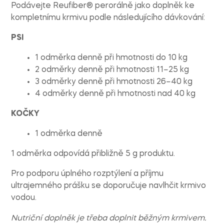
Podávejte Reufiber® perorálně jako doplněk ke
kompletnímu krmivu podle následujícího dávkování:
PSI
1 odměrka denně při hmotnosti do 10 kg
2 odměrky denně při hmotnosti 11–25 kg
3 odměrky denně při hmotnosti 26–40 kg
4 odměrky denně při hmotnosti nad 40 kg
KOČKY
1 odměrka denně
1 odměrka odpovídá přibližně 5 g produktu.
Pro podporu úplného rozptýlení a příjmu
ultrajemného prášku se doporučuje navlhčit krmivo
vodou.
Nutriční doplněk je třeba doplnit běžným krmivem.