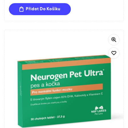
Esenciální mastné kyseliny (kyselina dokosahexaenová
Přidat Do Košíku
– DHA), fosfatidylcholin a uridin zkvalitňují přenos
nervového vzruchu. Vitamín E a resveratrol jsou silné
přírodní antioxidanty. Přípravek je vhodný jak
k preventivnímu užívání, tak k podpoře pohody starších
psů a koček ve stresových situacích.