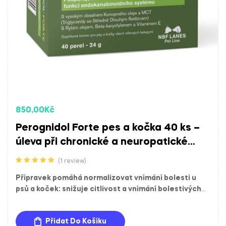
850,00
Kč
Perognidol Forte pes a kočka 40 ks –
úleva při chronické a neuropatické
bolesti
(1 review)
Hodnocení
5.00
z 5
Přípravek pomáhá normalizovat vnímání bolesti u
psů a koček: snižuje citlivost a vnímání bolestivých
podnětů.
Přidat Do Košíku