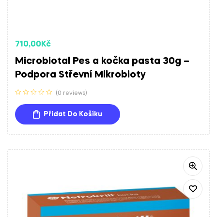
710,00
Kč
Microbiotal Pes a kočka pasta 30g –
Podpora Střevní Mikrobioty
(0 reviews)
Přidat Do Košíku
Sakari AI Advisor
Doporučení veterinárních produktů