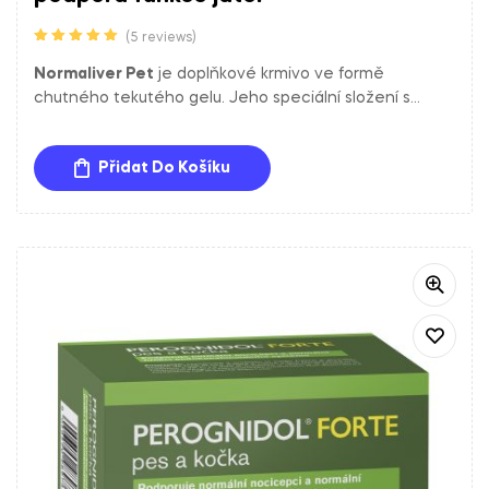
(5 reviews)
Hodnocení
5.00
z 5
Normaliver Pet
je doplňkové krmivo ve formě
chutného tekutého gelu. Jeho speciální složení s
ostropestřcem mariánským, MOS, vitamínem E,
rozmarýnovým extraktem, zinkem, taurinem, L-
Přidat Do Košíku
karnitinem, cholinchloridem, betainem a beta-
karyofylenem podporuje normální funkci jater a osy
střevo-játra.