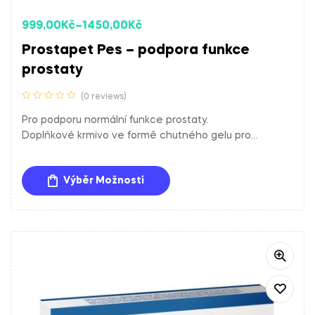
999,00
Kč
–
1450,00
Kč
Prostapet Pes – podpora funkce
prostaty
(0 reviews)
Pro podporu normální funkce prostaty.
Doplňkové krmivo ve formě chutného gelu pro
dospělé a starší psy. S rybím olejem, zinkem, selenem,
vitamínem A a vitamínem E.
Výběr Možností