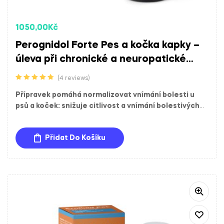
1050,00
Kč
Perognidol Forte Pes a kočka kapky –
úleva při chronické a neuropatické
bolesti
(4 reviews)
Hodnocení
4.75
z 5
Přípravek pomáhá normalizovat vnímání bolesti u
psů a koček: snižuje citlivost a vnímání bolestivých
podnětů.
Přidat Do Košíku