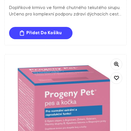
Hodnocení
5.00
z 5
Doplňkové krmivo ve formě chutného tekutého sirupu.
Určeno pro komplexní podporu zdraví dýchacích cest
psů a koček a na všechny typy kašle.
Přidat Do Košíku