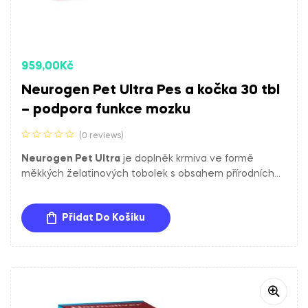
959,00
Kč
Neurogen Pet Ultra Pes a kočka 30 tbl
– podpora funkce mozku
(0 reviews)
Neurogen Pet Ultra
je doplněk krmiva ve formě
měkkých želatinových tobolek s obsahem přírodních
složek pro podporu normální funkce mozku starších psů
a koček.
Přidat Do Košíku