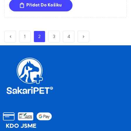
z 5
Přidat Do Košíku
1
2
3
4
KDO JSME