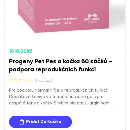
1610,00
Kč
Progeny Pet Pes a kočka 60 sáčků –
podpora reprodukčních funkcí
(0 reviews)
Pro podporu normální říje a reprodukčních funkcí.
Doplňkové krmivo ve formě chutného gelu pro
dospělé feny a kočky. S rybím olejem, L-argininem,
zinkem, selenem, vitamíny skupiny B, kyselinou listovou
a stopovými prvky.
Přidat Do Košíku