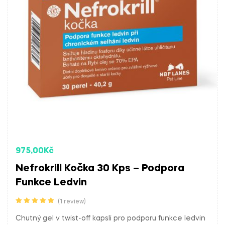
Potrebujete doporucit produkt, nebo chcete
informace o produktu?
975,00
Kč
Nefrokrill Kočka 30 Kps – Podpora
Funkce Ledvin
(1 review)
Hodnocení
5.00
z 5
Chutný gel v twist-off kapsli pro podporu funkce ledvin