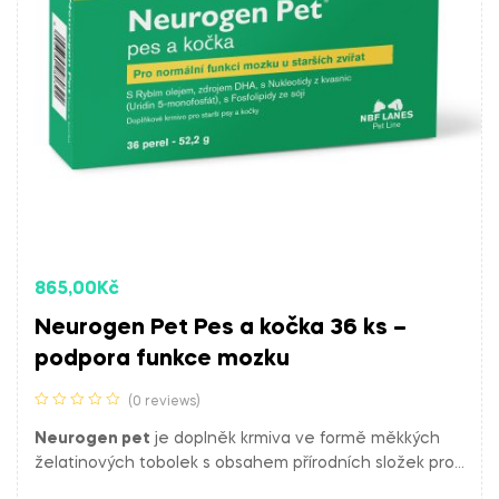
865,00
Kč
Neurogen Pet Pes a kočka 36 ks –
podpora funkce mozku
(0 reviews)
Neurogen pet
je doplněk krmiva ve formě měkkých
želatinových tobolek s obsahem přírodních složek pro
podporu normální funkce mozku starších psů a koček.