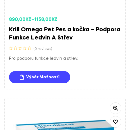
890,00
Kč
–
1158,00
Kč
Krill Omega Pet Pes a kočka – Podpora
Funkce Ledvin A Střev
(0 reviews)
Pro podporu funkce ledvin a střev.
Výběr Možností