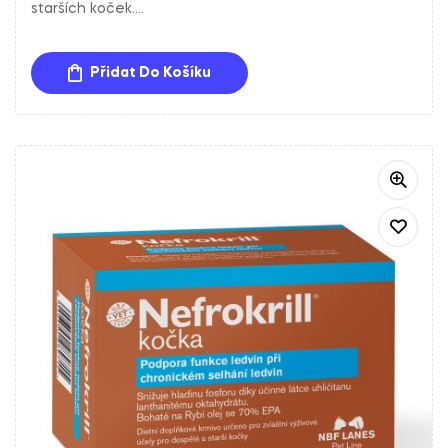
starších koček.
Doplňkové krmivo obsahující EPA a DHA z rybího oleje a
uhličitan lanthanitý oktahydrát. Tato kombinace složek
Přidat Do Košíku
přispívá k ochraně ledvin a podpoře jejich funkce.