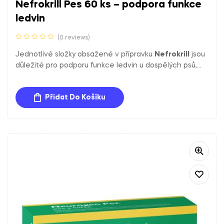
Nefrokrill Pes 60 ks – podpora funkce
ledvin
(0 reviews)
Jednotlivé složky obsažené v přípravku
Nefrokrill
jsou
důležité pro podporu funkce ledvin u dospělých psů,
zejména v případě chronického selhání ledvin, které je
často doprovázeno proteinurií, hyperfosfatémií a
Přidat Do Košíku
hypokalémií.