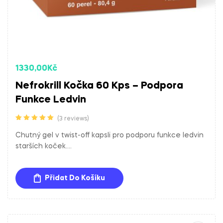
1330,00
Kč
Nefrokrill Kočka 60 Kps – Podpora
Funkce Ledvin
(3 reviews)
Hodnocení
5.00
z 5
Chutný gel v twist-off kapsli pro podporu funkce ledvin
starších koček.
Doplňkové krmivo obsahující EPA a DHA z rybího oleje a
uhličitan lanthanitý oktahydrát. Tato kombinace složek
Přidat Do Košíku
přispívá k ochraně ledvin a podpoře jejich funkce.