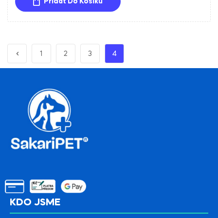
Přidat Do Košíku
1
2
3
4
KDO JSME