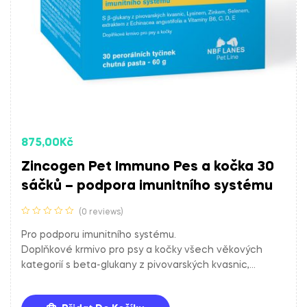
Potrebujete doporucit produkt, nebo chcete
informace o produktu?
875,00
Kč
Zincogen Pet Immuno Pes a kočka 30
sáčků – podpora imunitního systému
(0 reviews)
Pro podporu imunitního systému.
Doplňkové krmivo pro psy a kočky všech věkových
kategorií s beta-glukany z pivovarských kvasnic,
lysinem, zinkem, selenem, extraktem z Echinacea
angustifolia a vitamíny B6, C, D a E.