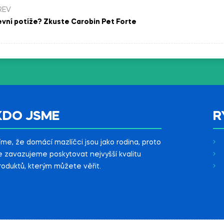
REV
evní potíže? Zkuste Carobin Pet Forte
KDO JSME
R
íme, že domácí mazlíčci jsou jako rodina, proto
e zavazujeme poskytovat nejvyšší kvalitu
roduktů, kterým můžete věřit.