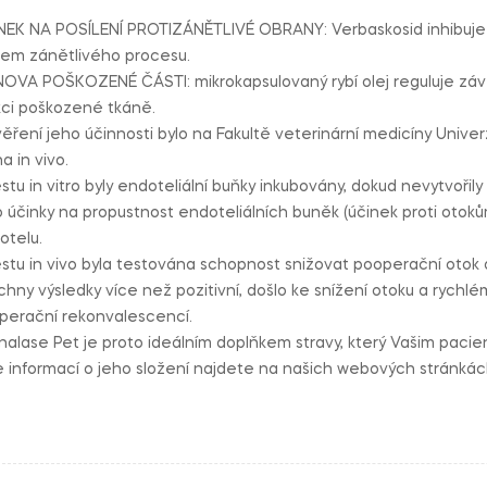
.
NEK NA POSÍLENÍ PROTIZÁNĚTLIVÉ OBRANY: Verbaskosid inhibuje e
em zánětlivého procesu.
OVA POŠKOZENÉ ČÁSTI: mikrokapsulovaný rybí olej reguluje záv
kci poškozené tkáně.
ěření jeho účinnosti bylo na Fakultě veterinární medicíny Univerz
a in vivo.
stu in vitro byly endoteliální buňky inkubovány, dokud nevytvoři
o účinky na propustnost endoteliálních buněk (účinek proti otok
otelu.
stu in vivo byla testována schopnost snižovat pooperační otok a v
hny výsledky více než pozitivní, došlo ke snížení otoku a rychlé
perační rekonvalescencí.
nalase Pet je proto ideálním doplňkem stravy, který Vašim pacie
e informací o jeho složení najdete na našich webových stránká