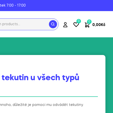
tek 7:00 - 17:00
0
0
0,00
Kč
tekutin u všech typů
mnoho, důležité je pomoci mu odvádět tekutiny.