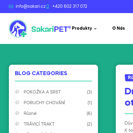
info@sakari.cz
+420 602 317 072
Produkty
O Nás
BLOG CATEGORIES
R
D
POKOŽKA A SRST
(3)
o
PORUCHY CHOVÁNÍ
(1)
Různé
(6)
Dův
TRÁVICÍ TRAKT
(2)
K t