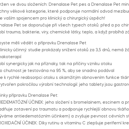
ržen ve dvou složeních: Drenalase Pet pes a Drenalase Pet mini
chny věkové kategorie, které podporuje normální odvod mezibu
e vaším spojencem pro klinický a chirurgický úspěch!
nalase Pet se doporučuje při všech typech otoků: před a po chir
bí trauma, bakterie, viry, chemické látky, teplo, a když probíhá z
byste měli vědět o přípravku Drenalase Pet
linicky účinný: studie prokázaly snížení otoků za 3,5 dnů, nemá žá
makoterapií
bí synergicky jak na příznaky, tak na příčiny vzniku otoku
o chutnost je testována na 95 %, aby se snadno podával
e k rychlé reabsorpci otoku s okamžitým obnovením funkce tkán
vytvořen pokročilou výrobní technologií: jeho tablety jsou gastr
inky přípravku Drenalase Pet:
IEDEMATÓZNÍ ÚČINEK: jeho složení s bromelainem, escinem a pro
adňuje zotavení po traumatu a podporuje rychlejší obnovu tkáňov
ýváme antiedematózním účinkem) a zvyšuje pevnost cévních stěn
OXIDAČNÍ ÚČINEK: Díky rutinu a vitamínu C zlepšuje periferní kre