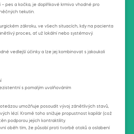
 – pes a kočka, je doplňkové krmivo vhodné pro
něčných tekutin.
urgickém zákroku, ve všech situacích, kdy na pacienta
ánětlivý proces, ať už lokální nebo systémový.
dné vedlejší účinky a lze jej kombinovat s jakoukoli
í
orezistentní s pomalým uvolňováním
teázou umožňuje posoudit vývoj zánětlivých stavů,
ých lézí. Kromě toho snižuje propustnost kapilár (což
 podporou jejich kontraktility.
vní oběh tím, že působí proti tvorbě otoků a oslabení