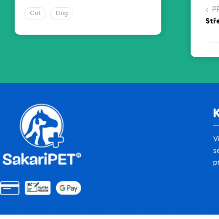
P
Cat
Dog
Stř
V
s
p