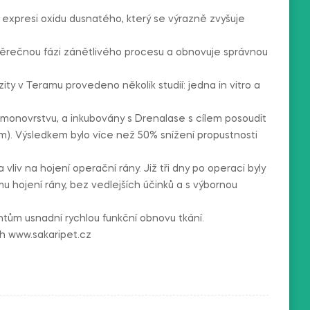
xpresi oxidu dusnatého, který se výrazně zvyšuje
ěrečnou fázi zánětlivého procesu a obnovuje správnou
ity v Teramu provedeno několik studií: jedna in vitro a
ly monovrstvu, a inkubovány s Drenalase s cílem posoudit
ům). Výsledkem bylo více než 50% snížení propustnosti
liv na hojení operační rány. Již tři dny po operaci byly
Sakari AI Advisor
mu hojení rány, bez vedlejších účinků a s výbornou
Doporučení veterinárních produktů
ntům usnadní rychlou funkční obnovu tkání.
ch www.sakaripet.cz