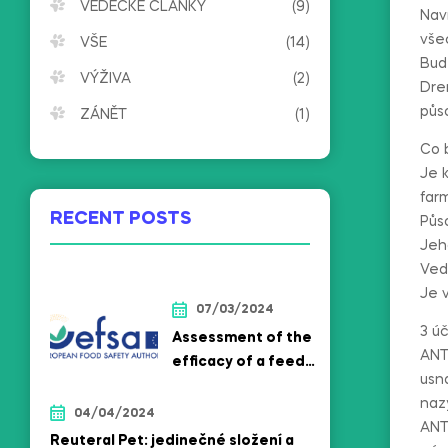
VĚDECKÉ ČLÁNKY
(9)
Nav
vše
VŠE
(14)
Bud
VÝŽIVA
(2)
Dre
půso
ZÁNĚT
(1)
Co 
Je k
far
RECENT POSTS
Půso
Jeh
Ved
Je 
07/03/2024
3 úč
Assessment of the
ANT
efﬁcacy of a feed
usn
additive consisting
naz
ofLimosilactobacillus
04/04/2024
ANTI
reuteri (formerly
Reuteral Pet: jedinečné složení a