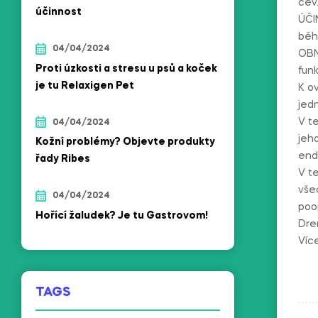
cév
Lactobacillus
účinnost
ÚČI
reuteri)DSM 32203
běh
for dogs (NBF LANES)
04/04/2024
OBN
Proti úzkosti a stresu u psů a koček
fun
je tu Relaxigen Pet
K ov
jedn
V te
04/04/2024
jeh
Kožní problémy? Objevte produkty
end
řady Ribes
V te
všec
04/04/2024
poo
Hořící žaludek? Je tu Gastrovom!
Dre
Víc
TAGS