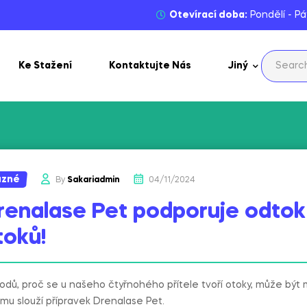
Otevírací doba:
Pondělí - Pá
Ke Stažení
Kontaktujte Nás
Jiný
ůzné
By
Sakariadmin
04/11/2024
renalase Pet podporuje odtok 
toků!
odů, proč se u našeho čtyřnohého přítele tvoří otoky, může být 
omu slouží přípravek Drenalase Pet.